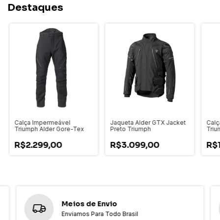
Destaques
Calça Impermeável
Jaqueta Alder GTX Jacket
Calç
Triumph Alder Gore-Tex
Preto Triumph
Triu
Bran
R$2.299,00
R$3.099,00
R$
Meios de Envio
Enviamos Para Todo Brasil